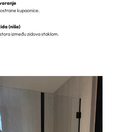
tvaranje
rostrane kupaonice.
ida (niša)
stora između zidova staklom.