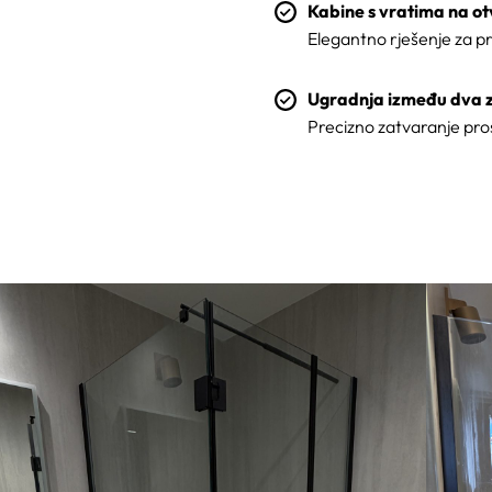
Kabine s vratima na o
Elegantno rješenje za p
Ugradnja između dva z
Precizno zatvaranje pro