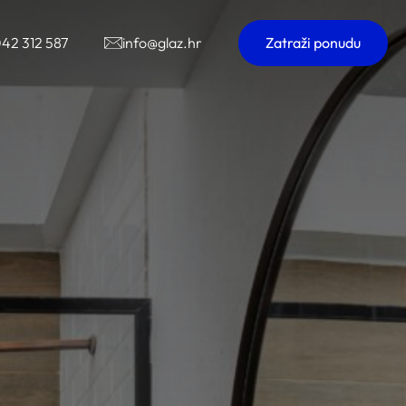
42 312 587
info@glaz.hr
Zatraži ponudu