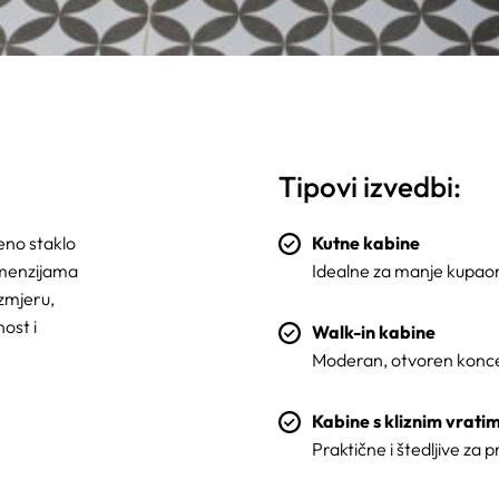
Tipovi izvedbi:
jeno staklo
Kutne kabine
imenzijama
Idealne za manje kupaon
izmjeru,
ost i
Walk-in kabine
Moderan, otvoren konce
Kabine s kliznim vrati
Praktične i štedljive za p