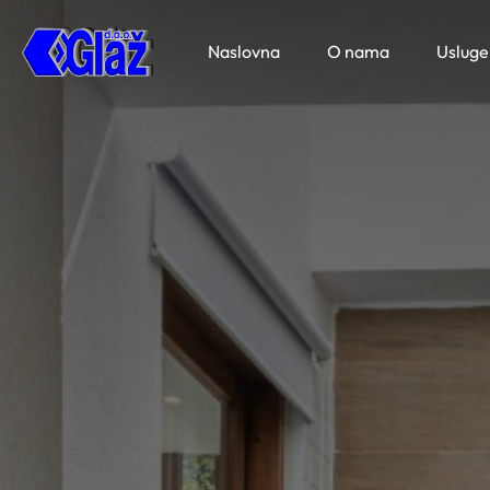
Naslovna
O nama
Usluge